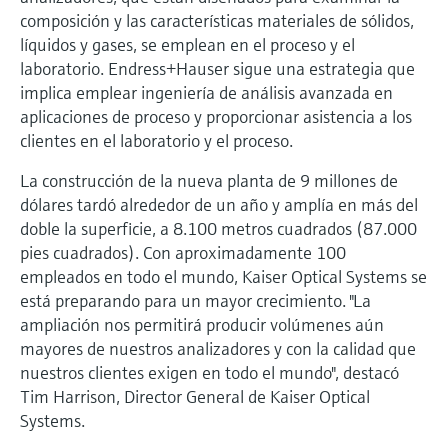
electromecánico
composición y las características materiales de sólidos,
la transparencia de los procesos
Medición mediante transmisión de
Visor de dispositivos
líquidos y gases, se emplean en el proceso y el
para una toma de decisiones más
microondas
laboratorio. Endress+Hauser sigue una estrategia que
Medición de nivel por barrera de
Encuentre información y documentación
sólida y fundamentada
específicas sobre los productos.
implica emplear ingeniería de análisis avanzada en
microondas
aplicaciones de proceso y proporcionar asistencia a los
Memosens technology
Buscador de repuestos
clientes en el laboratorio y el proceso.
Level measurement with pressure
Encuentre repuestos por raíz del producto,
Ver todos
La construcción de la nueva planta de 9 millones de
código de pedido o número de serie
Ver todos
dólares tardó alrededor de un año y amplía en más del
doble la superficie, a 8.100 metros cuadrados (87.000
pies cuadrados). Con aproximadamente 100
empleados en todo el mundo, Kaiser Optical Systems se
está preparando para un mayor crecimiento. "La
ampliación nos permitirá producir volúmenes aún
mayores de nuestros analizadores y con la calidad que
nuestros clientes exigen en todo el mundo", destacó
Tim Harrison, Director General de Kaiser Optical
Systems.