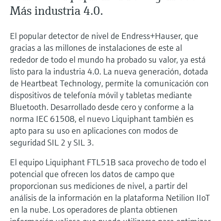
electromecánico
Más industria 4.0.
la transparencia de los procesos
Medición mediante transmisión de
Visor de dispositivos
para una toma de decisiones más
microondas
Medición de nivel por barrera de
Encuentre información y documentación
El popular detector de nivel de Endress+Hauser, que
sólida y fundamentada
específicas sobre los productos.
gracias a las millones de instalaciones de este al
microondas
Memosens technology
rededor de todo el mundo ha probado su valor, ya está
Buscador de repuestos
listo para la industria 4.0. La nueva generación, dotada
Level measurement with pressure
Encuentre repuestos por raíz del producto,
de Heartbeat Technology, permite la comunicación con
Ver todos
código de pedido o número de serie
dispositivos de telefonía móvil y tabletas mediante
Ver todos
Bluetooth. Desarrollado desde cero y conforme a la
norma IEC 61508, el nuevo Liquiphant también es
apto para su uso en aplicaciones con modos de
seguridad SIL 2 y SIL 3.
El equipo Liquiphant FTL51B saca provecho de todo el
potencial que ofrecen los datos de campo que
proporcionan sus mediciones de nivel, a partir del
análisis de la información en la plataforma Netilion IIoT
en la nube. Los operadores de planta obtienen