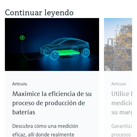
Continuar leyendo
Artículo
Artículo
Maximice la eficiencia de su
Utilice l
proceso de producción de
medición
baterías
su marge
Descubra cómo una medición
Garantizar l
eficaz, allí donde realmente
procesos es