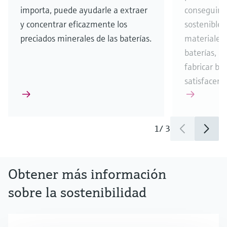
importa, puede ayudarle a extraer
conseguir u
y concentrar eficazmente los
sostenible 
preciados minerales de las baterías.
materiales
baterías, a
fabricar ba
satisfacer 
1
/
3
Obtener más información
sobre la sostenibilidad