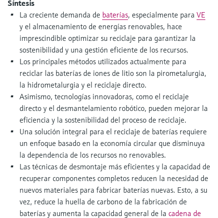
Síntesis
electromecánico
la transparencia de los procesos
La creciente demanda de
baterías
, especialmente para
VE
Medición mediante transmisión de
Visor de dispositivos
para una toma de decisiones más
y el almacenamiento de energías renovables, hace
microondas
Medición de nivel por barrera de
Encuentre información y documentación
sólida y fundamentada
imprescindible optimizar su reciclaje para garantizar la
específicas sobre los productos.
microondas
sostenibilidad y una gestión eficiente de los recursos.
Memosens technology
Los principales métodos utilizados actualmente para
Buscador de repuestos
Level measurement with pressure
reciclar las baterías de iones de litio son la pirometalurgia,
Encuentre repuestos por raíz del producto,
Ver todos
la hidrometalurgia y el reciclaje directo.
código de pedido o número de serie
Asimismo, tecnologías innovadoras, como el reciclaje
Ver todos
directo y el desmantelamiento robótico, pueden mejorar la
eficiencia y la sostenibilidad del proceso de reciclaje.
Una solución integral para el reciclaje de baterías requiere
un enfoque basado en la economía circular que disminuya
la dependencia de los recursos no renovables.
Las técnicas de desmontaje más eficientes y la capacidad de
recuperar componentes completos reducen la necesidad de
nuevos materiales para fabricar baterías nuevas. Esto, a su
vez, reduce la huella de carbono de la fabricación de
baterías y aumenta la capacidad general de la
cadena de