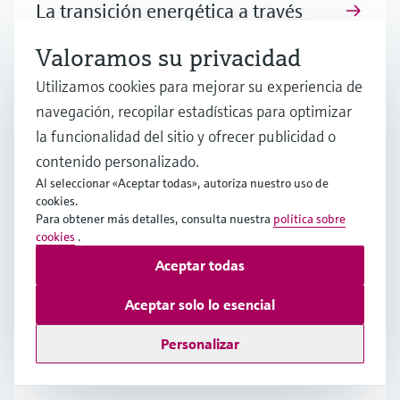
La transición energética a través
de la electrificación: un
Valoramos su privacidad
componente clave para lograr las
Utilizamos cookies para mejorar su experiencia de
cero emisiones netas
navegación, recopilar estadísticas para optimizar
Descubra cómo la electrificación, un
la funcionalidad del sitio y ofrecer publicidad o
componente clave para alcanzar las cero
contenido personalizado.
emisiones netas, impulsa la transición
Al seleccionar «Aceptar todas», autoriza nuestro uso de
energética en la industria y permite construir un
cookies.
futuro más sostenible.
Para obtener más detalles, consulta nuestra
política sobre
cookies
.
Aceptar todas
La descarbonización en los
Aceptar solo lo esencial
procesos industriales: estrategias
para alcanzar las emisiones netas
Personalizar
cero