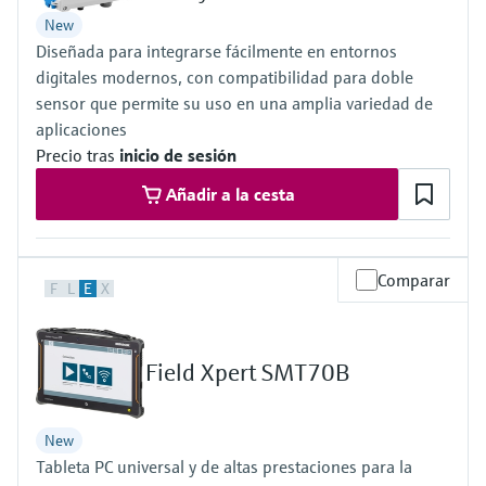
electromecánico
la transparencia de los procesos
New
Medición mediante transmisión de
Visor de dispositivos
Diseñada para integrarse fácilmente en entornos
para una toma de decisiones más
microondas
Medición de nivel por barrera de
Encuentre información y documentación
digitales modernos, con compatibilidad para doble
sólida y fundamentada
específicas sobre los productos.
microondas
sensor que permite su uso en una amplia variedad de
Memosens technology
aplicaciones
Buscador de repuestos
Precio tras
inicio de sesión
Level measurement with pressure
Encuentre repuestos por raíz del producto,
Ver todos
Añadir a la cesta
código de pedido o número de serie
Ver todos
Comparar
F
L
E
X
Field Xpert SMT70B
New
Tableta PC universal y de altas prestaciones para la