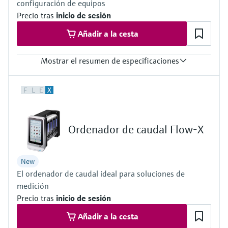
configuración de equipos
Precio tras
inicio de sesión
Añadir a la cesta
Mostrar el resumen de especificaciones
Tipo de señal de entrada
F
L
E
X
Camera:
8 MP camera on the back with auto focus and LED flash with
1500 mcd
2 MP camera on the front
Ordenador de caudal Flow-X
Scanner:
1D/2D barcode scanner
New
El ordenador de caudal ideal para soluciones de
medición
Precio tras
inicio de sesión
Añadir a la cesta