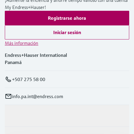
¡Aumente la eficiencia y ahorre tiempo valioso con una cuenta
My Endress+Hauser!
Registrarse ahora
Iniciar sesión
Más información
Endress+Hauser International
Panamá
+507 275 58 00
info.pa.int@endress.com
Productos y servicios