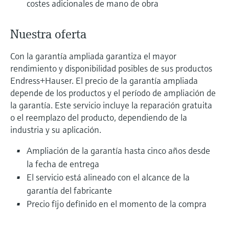
costes adicionales de mano de obra
electromecánico
la transparencia de los procesos
Medición mediante transmisión de
Visor de dispositivos
para una toma de decisiones más
Nuestra oferta
microondas
Medición de nivel por barrera de
Encuentre información y documentación
sólida y fundamentada
específicas sobre los productos.
microondas
Con la garantía ampliada garantiza el mayor
Memosens technology
rendimiento y disponibilidad posibles de sus productos
Buscador de repuestos
Level measurement with pressure
Endress+Hauser. El precio de la garantía ampliada
Encuentre repuestos por raíz del producto,
Ver todos
depende de los productos y el período de ampliación de
código de pedido o número de serie
Ver todos
la garantía. Este servicio incluye la reparación gratuita
o el reemplazo del producto, dependiendo de la
industria y su aplicación.
Ampliación de la garantía hasta cinco años desde
la fecha de entrega
El servicio está alineado con el alcance de la
garantía del fabricante
Precio fijo definido en el momento de la compra