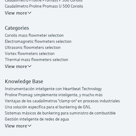
Caudalímetro Proline Promass F 300 Coriolis
Caudalímetro Proline Promass U 500 Coriolis
Caudalímetro por ultrasonidos "clamp-on" Proline Prosonic Flow P 500
View more
Caudalímetro ultrasónico de pinza Proline Prosonic Flow W 400
Caudalímetro Vortex Proline Prowirl F 200
Categories
Proline t-mass I 300 Caudalímetro másico por dispersión térmica
Coriolis mass flowmeter selection
Electromagnetic flowmeters selection
Ultrasonic flowmeters selection
Vortex flowmeters selection
Thermal mass flowmeters selection
View more
Knowledge Base
Instrumentación inteligente con Heartbeat Technology
Proline Promag: simplemente inteligente, y mucho más
Ventajas de los caudalímetros "clamp-on" en procesos industriales
Una solución específica para el bunkering de GNL
Sistemas másicos de bunkering para suministro de combustible
Gestión inteligente de redes de agua
Endress+Hauser Flow
View more