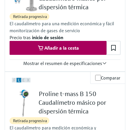
-20...+85°C
dispersión térmica
(-4...+185°F
CIP posible desde 130°C hasta 266°F
Retirada progresiva
Máx. presión de proceso
El caudalímetro para una medición económica y fácil
100 bar (1.740 psi)
monitorización de gases de servicio
Precio tras
inicio de sesión
Añadir a la cesta
Mostrar el resumen de especificaciones
Error de medición máx.
Comparar
F
L
E
X
Masa +/- 3.0%
Rango de medición
Proline t-mass B 150
Depende del gas y del estado del proceso
Rango de temperatura del medio
Caudalímetro másico por
-40... +100°C (-40... +212°F)
dispersión térmica
Máx. presión de proceso
. -0.5... 40 bar g (-7.25…580 psig)
Retirada progresiva
Materiales húmedos
El caudalímetro para medición económica y
Transductor: 1.4404 (316L)