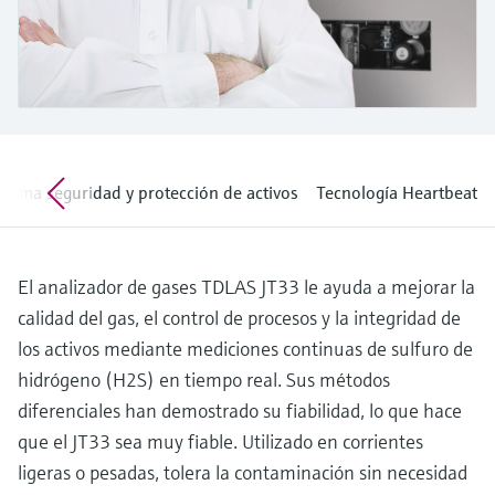
electromecánico
la transparencia de los procesos
Medición mediante transmisión de
Visor de dispositivos
para una toma de decisiones más
microondas
Medición de nivel por barrera de
Encuentre información y documentación
sólida y fundamentada
específicas sobre los productos.
microondas
Memosens technology
Buscador de repuestos
Level measurement with pressure
Encuentre repuestos por raíz del producto,
Ver todos
xima seguridad y protección de activos
Tecnología Heartbeat
código de pedido o número de serie
Ver todos
El analizador de gases TDLAS JT33 le ayuda a mejorar la
calidad del gas, el control de procesos y la integridad de
los activos mediante mediciones continuas de sulfuro de
hidrógeno (H2S) en tiempo real. Sus métodos
diferenciales han demostrado su fiabilidad, lo que hace
que el JT33 sea muy fiable. Utilizado en corrientes
ligeras o pesadas, tolera la contaminación sin necesidad