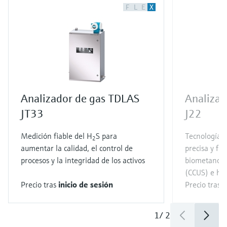
F
L
E
X
Analizador de gas TDLAS
Analizad
JT33
J22
Medición fiable del H
S para
Tecnología 
2
aumentar la calidad, el control de
precisa y fi
procesos y la integridad de los activos
biometano (
(CCUS) e hi
Precio tras
inicio de sesión
Precio tras
i
1
/
2