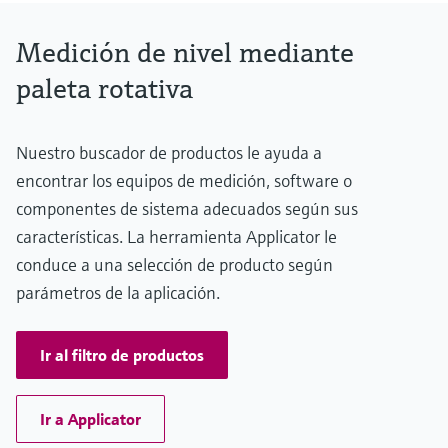
electromecánico
Presión de proceso absoluta / límite de sobrepresión máx.
la transparencia de los procesos
Medición mediante transmisión de
0,5 bar a 1,5 bar (7 psi ... 22 psi)
Visor de dispositivos
Medición de nivel mediante
para una toma de decisiones más
Densidad min. del medio
microondas
Medición de nivel por barrera de
Encuentre información y documentación
>= 80 g/l
sólida y fundamentada
paleta rotativa
específicas sobre los productos.
microondas
Memosens technology
Buscador de repuestos
Level measurement with pressure
Nuestro buscador de productos le ayuda a
Encuentre repuestos por raíz del producto,
Ver todos
encontrar los equipos de medición, software o
código de pedido o número de serie
Ver todos
componentes de sistema adecuados según sus
características. La herramienta Applicator le
conduce a una selección de producto según
parámetros de la aplicación.
Ir al filtro de productos
Ir a Applicator