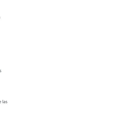
a
s
 las