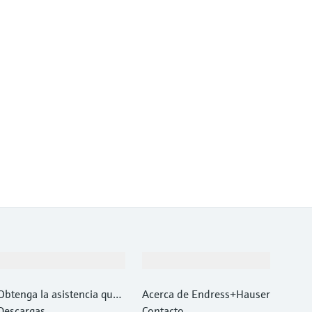
Soporte
Compañía
Obtenga la asistencia que
Acerca de Endress+Hauser
necesita con rapidez
Descargas
Contacto