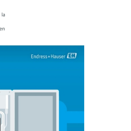
 la
 en