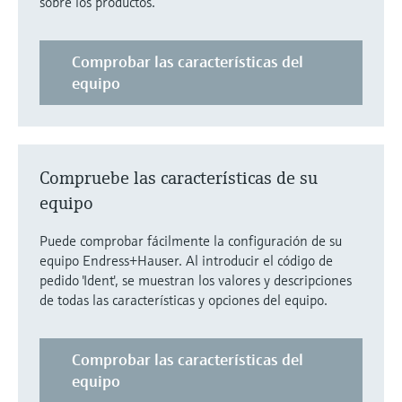
sobre los productos.
electromecánico
la transparencia de los procesos
Medición mediante transmisión de
Visor de dispositivos
para una toma de decisiones más
microondas
Comprobar las características del
Medición de nivel por barrera de
Encuentre información y documentación
sólida y fundamentada
específicas sobre los productos.
equipo
microondas
Memosens technology
Buscador de repuestos
Level measurement with pressure
Encuentre repuestos por raíz del producto,
Ver todos
código de pedido o número de serie
Compruebe las características de su
Ver todos
equipo
Puede comprobar fácilmente la configuración de su
equipo Endress+Hauser. Al introducir el código de
pedido 'Ident', se muestran los valores y descripciones
de todas las características y opciones del equipo.
Comprobar las características del
equipo