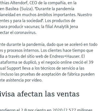
atthias Altendorf, CEO de la compañía, en la
en Basilea (Suiza). "Durante la pandemia
dianeidad en muchos ámbitos importantes. Nuestro
entes y para la sociedad". Los productos de
ra producir vacunas; la filial Analytik Jena
ctar el coronavirus.
ante durante la pandemia, dado que se aceleró en todo
es y procesos internos. Los clientes hace tiempo que
ía a través del sitio web de Endress+Hauser. El
ataforma se duplicó, y el negocio online creció el 39
ual Support lleva a los técnicos de servicio a las
l. Incluso las pruebas de aceptación de fábrica pueden
e asistencia por vídeo.
ivisa afectan las ventas
endieron el 2,8 por ciento en 2020 (2.577 millones