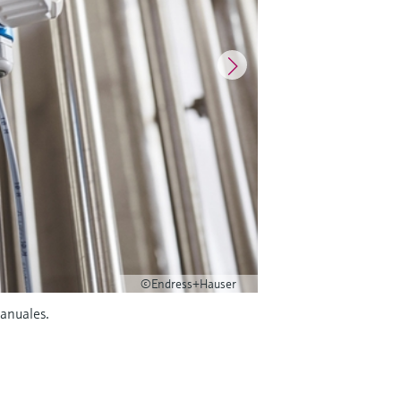
©Endress+Hauser
manuales.