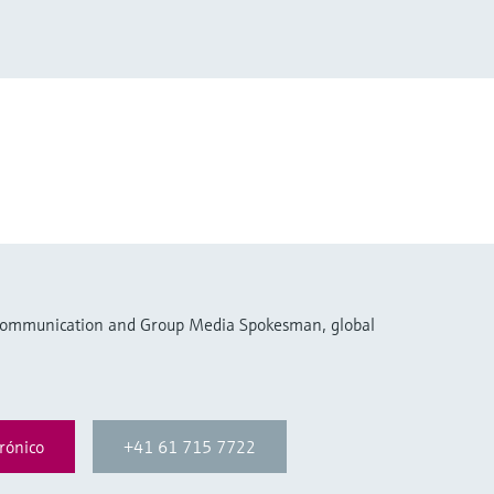
 Communication and Group Media Spokesman, global
rónico
+41 61 715 7722