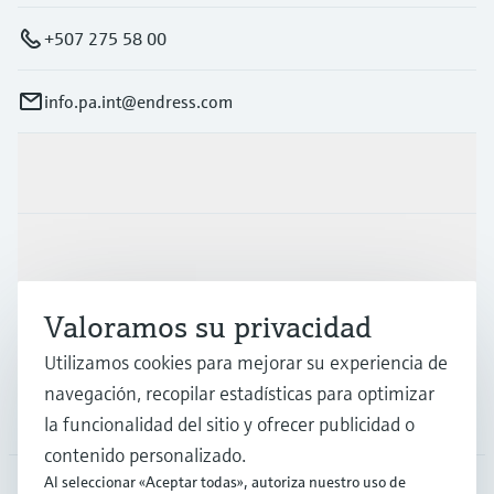
electromecánico
la transparencia de los procesos
Medición mediante transmisión de
+507 275 58 00
Visor de dispositivos
para una toma de decisiones más
microondas
Medición de nivel por barrera de
Encuentre información y documentación
sólida y fundamentada
específicas sobre los productos.
info.pa.int@endress.com
microondas
Memosens technology
Buscador de repuestos
Level measurement with pressure
Productos y servicios
Encuentre repuestos por raíz del producto,
Ver todos
código de pedido o número de serie
Ver todos
Industrias
Valoramos su privacidad
Soporte
Utilizamos cookies para mejorar su experiencia de
navegación, recopilar estadísticas para optimizar
Compañía
la funcionalidad del sitio y ofrecer publicidad o
contenido personalizado.
Al seleccionar «Aceptar todas», autoriza nuestro uso de