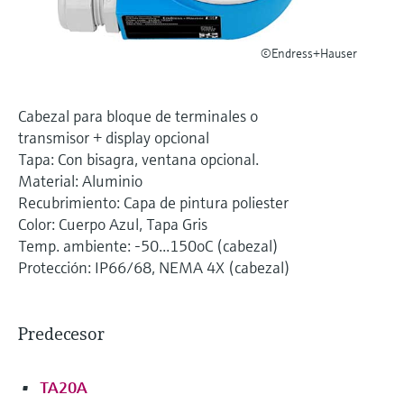
electromecánico
la transparencia de los procesos
Medición mediante transmisión de
Visor de dispositivos
para una toma de decisiones más
©Endress+Hauser
microondas
Medición de nivel por barrera de
Encuentre información y documentación
sólida y fundamentada
específicas sobre los productos.
microondas
Memosens technology
Cabezal para bloque de terminales o
Buscador de repuestos
Level measurement with pressure
transmisor + display opcional
Encuentre repuestos por raíz del producto,
Ver todos
Tapa: Con bisagra, ventana opcional.
código de pedido o número de serie
Material: Aluminio
Ver todos
Recubrimiento: Capa de pintura poliester
Color: Cuerpo Azul, Tapa Gris
Temp. ambiente: -50...150oC (cabezal)
Protección: IP66/68, NEMA 4X (cabezal)
Predecesor
TA20A