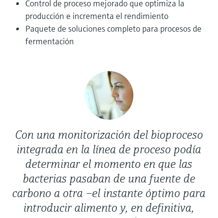
Control de proceso mejorado que optimiza la
electromecánico
la transparencia de los procesos
producción e incrementa el rendimiento
Medición mediante transmisión de
Visor de dispositivos
para una toma de decisiones más
Paquete de soluciones completo para procesos de
microondas
Medición de nivel por barrera de
Encuentre información y documentación
sólida y fundamentada
fermentación
específicas sobre los productos.
microondas
Memosens technology
Buscador de repuestos
Level measurement with pressure
Encuentre repuestos por raíz del producto,
Ver todos
código de pedido o número de serie
Ver todos
Con una monitorización del bioproceso
integrada en la línea de proceso podía
determinar el momento en que las
bacterias pasaban de una fuente de
carbono a otra –el instante óptimo para
introducir alimento y, en definitiva,