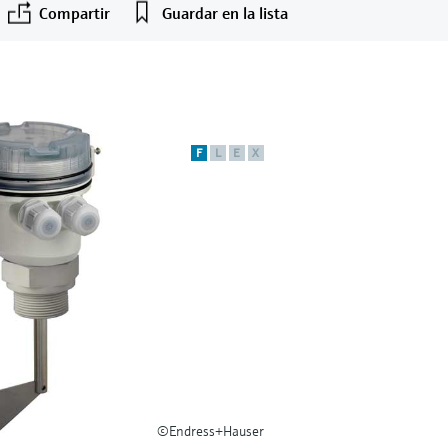
Compartir
Guardar en la lista
F
L
E
X
©Endress+Hauser