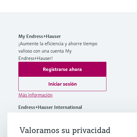
My Endress+Hauser
¡Aumente la eficiencia y ahorre tiempo
valioso con una cuenta My
Endress+Hauser!
Registrarse ahora
Iniciar sesión
Más información
Endress+Hauser International
Panamá
Valoramos su privacidad
+507 275 58 00