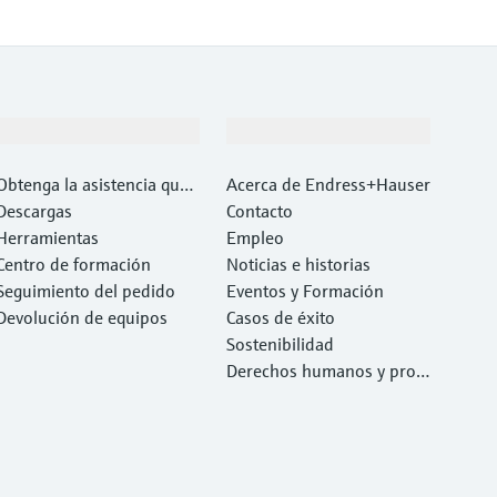
Soporte
Compañía
Obtenga la asistencia que
Acerca de Endress+Hauser
necesita con rapidez
Descargas
Contacto
Herramientas
Empleo
Centro de formación
Noticias e historias
Seguimiento del pedido
Eventos y Formación
Devolución de equipos
Casos de éxito
Sostenibilidad
Derechos humanos y prote
cción del medio ambiente