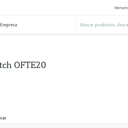
Herrami
Empresa
itch OFTE20
rar