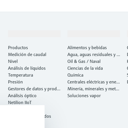
Productos y servicios
Industrias
Productos
Alimentos y bebidas
Medición de caudal
Agua, aguas residuales y r
Nivel
esiduos
Oil & Gas / Naval
Análisis de líquidos
Ciencias de la vida
Temperatura
Química
Presión
Centrales eléctricas y ener
Gestores de datos y produ
gía
Minería, minerales y metal
ctos de sistema
Análisis óptico
es
Soluciones vapor
Netilion IIoT
Software
Productos destacados
Herramientas