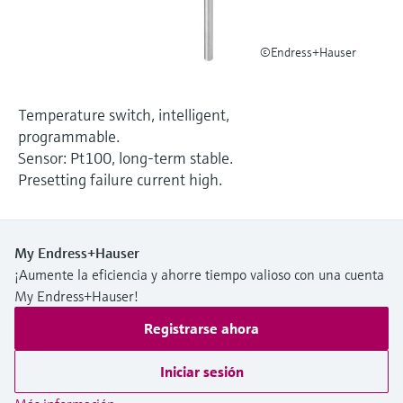
electromecánico
la transparencia de los procesos
Medición mediante transmisión de
Visor de dispositivos
para una toma de decisiones más
©Endress+Hauser
microondas
Medición de nivel por barrera de
Encuentre información y documentación
sólida y fundamentada
específicas sobre los productos.
microondas
Memosens technology
Temperature switch, intelligent,
Buscador de repuestos
Level measurement with pressure
programmable.
Encuentre repuestos por raíz del producto,
Ver todos
Sensor: Pt100, long-term stable.
código de pedido o número de serie
Presetting failure current high.
Ver todos
My Endress+Hauser
¡Aumente la eficiencia y ahorre tiempo valioso con una cuenta
My Endress+Hauser!
Registrarse ahora
Iniciar sesión