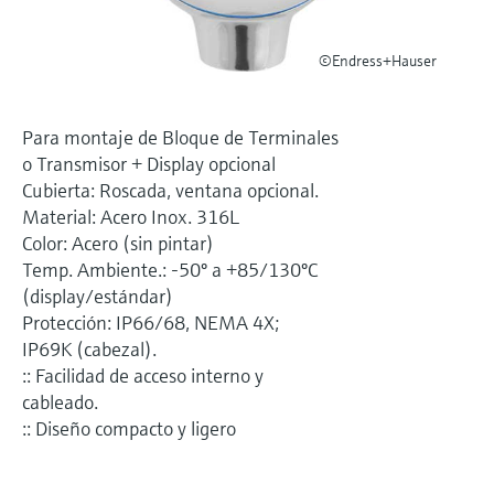
electromecánico
la transparencia de los procesos
Medición mediante transmisión de
Visor de dispositivos
para una toma de decisiones más
©Endress+Hauser
microondas
Medición de nivel por barrera de
Encuentre información y documentación
sólida y fundamentada
específicas sobre los productos.
microondas
Memosens technology
Para montaje de Bloque de Terminales
Buscador de repuestos
o Transmisor + Display opcional
Level measurement with pressure
Encuentre repuestos por raíz del producto,
Ver todos
Cubierta: Roscada, ventana opcional.
código de pedido o número de serie
Material: Acero Inox. 316L
Ver todos
Color: Acero (sin pintar)
Temp. Ambiente.: -50º a +85/130ºC
(display/estándar)
Protección: IP66/68, NEMA 4X;
IP69K (cabezal).
:: Facilidad de acceso interno y
cableado.
:: Diseño compacto y ligero