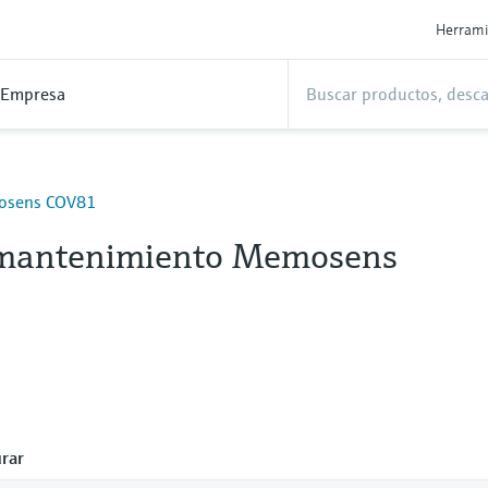
Herrami
Empresa
mosens COV81
 mantenimiento Memosens
rar