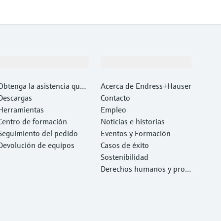
Soporte
Compañía
Obtenga la asistencia que
Acerca de Endress+Hauser
necesita con rapidez
Descargas
Contacto
Herramientas
Empleo
Centro de formación
Noticias e historias
Seguimiento del pedido
Eventos y Formación
Devolución de equipos
Casos de éxito
Sostenibilidad
Derechos humanos y prote
cción del medio ambiente