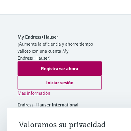
My Endress+Hauser
¡Aumente la eficiencia y ahorre tiempo
valioso con una cuenta My
Endress+Hauser!
Registrarse ahora
Iniciar sesión
Más información
Endress+Hauser International
Panamá
Valoramos su privacidad
+507 275 58 00