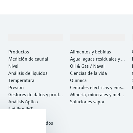
Productos y servicios
Industrias
Productos
Alimentos y bebidas
Medición de caudal
Agua, aguas residuales y r
Nivel
esiduos
Oil & Gas / Naval
Análisis de líquidos
Ciencias de la vida
Temperatura
Química
Presión
Centrales eléctricas y ener
Gestores de datos y produ
gía
Minería, minerales y metal
ctos de sistema
Análisis óptico
es
Soluciones vapor
Netilion IIoT
Software
Productos destacados
Herramientas