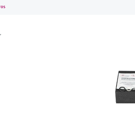
ros
,