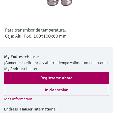
electromecánico
la transparencia de los procesos
Medición mediante transmisión de
Visor de dispositivos
para una toma de decisiones más
microondas
Medición de nivel por barrera de
Encuentre información y documentación
sólida y fundamentada
específicas sobre los productos.
microondas
Memosens technology
Para transmisor de temperatura.
Buscador de repuestos
Caja: Alu IP66, 100x100x60 mm.
Level measurement with pressure
Encuentre repuestos por raíz del producto,
Ver todos
código de pedido o número de serie
Ver todos
My Endress+Hauser
¡Aumente la eficiencia y ahorre tiempo valioso con una cuenta
My Endress+Hauser!
Registrarse ahora
Iniciar sesión
Más información
Endress+Hauser International